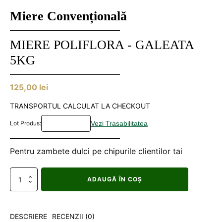
Miere Convențională
MIERE POLIFLORA - GALEATA
5KG
125,00
lei
TRANSPORTUL CALCULAT LA CHECKOUT
Lot Produs:
Pentru zambete dulci pe chipurile clientilor tai
Cantitate
ADAUGĂ ÎN COȘ
Miere
poliflora
-
Galeata
DESCRIERE
RECENZII (0)