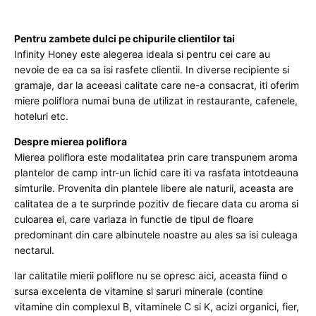
5kg
Pentru zambete dulci pe chipurile clientilor tai
Infinity Honey este alegerea ideala si pentru cei care au
nevoie de ea ca sa isi rasfete clientii. In diverse recipiente si
gramaje, dar la aceeasi calitate care ne-a consacrat, iti oferim
miere poliflora numai buna de utilizat in restaurante, cafenele,
hoteluri etc.
Despre mierea poliflora
Mierea poliflora este modalitatea prin care transpunem aroma
plantelor de camp intr-un lichid care iti va rasfata intotdeauna
simturile. Provenita din plantele libere ale naturii, aceasta are
calitatea de a te surprinde pozitiv de fiecare data cu aroma si
culoarea ei, care variaza in functie de tipul de floare
predominant din care albinutele noastre au ales sa isi culeaga
nectarul.
Iar calitatile mierii poliflore nu se opresc aici, aceasta fiind o
sursa excelenta de vitamine si saruri minerale (contine
vitamine din complexul B, vitaminele C si K, acizi organici, fier,