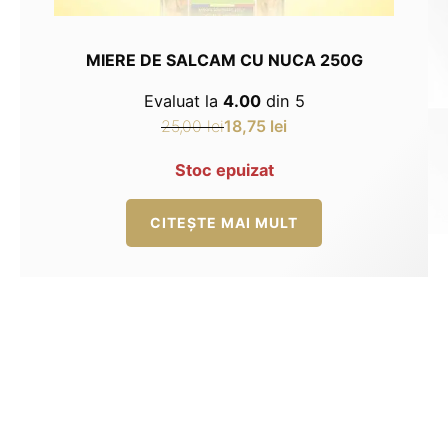
MIERE DE SALCAM CU NUCA 250G
Evaluat la
4.00
din 5
18,75
lei
25,00
lei
Prețul
Prețul
inițial
curent
Stoc epuizat
a
este:
fost:
18,75 lei.
CITEȘTE MAI MULT
25,00 lei.
MIERE CRUDĂ
NATURALĂ, DIN
STUPINĂ