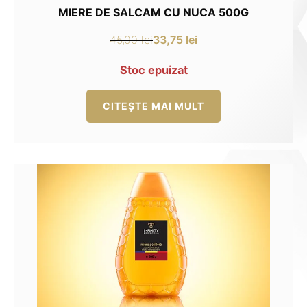
MIERE DE SALCAM CU NUCA 500G
33,75
lei
45,00
lei
Prețul
Prețul
inițial
curent
Stoc epuizat
a
este:
fost:
33,75 lei.
CITEȘTE MAI MULT
45,00 lei.