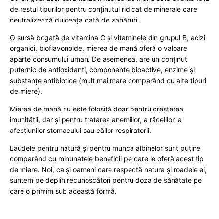
de restul tipurilor pentru conținutul ridicat de minerale care
neutralizează dulceața dată de zahăruri.
O sursă bogată de vitamina C și vitaminele din grupul B, acizi
organici, bioflavonoide, mierea de mană oferă o valoare
aparte consumului uman. De asemenea, are un conținut
puternic de antioxidanți, componente bioactive, enzime și
substanțe antibiotice (mult mai mare comparând cu alte tipuri
de miere).
Mierea de mană nu este folosită doar pentru creșterea
imunității, dar și pentru tratarea anemiilor, a răcelilor, a
afecțiunilor stomacului sau căilor respiratorii.
Laudele pentru natură și pentru munca albinelor sunt puține
comparând cu minunatele beneficii pe care le oferă acest tip
de miere. Noi, ca și oameni care respectă natura și roadele ei,
suntem pe deplin recunoscători pentru doza de sănătate pe
care o primim sub această formă.