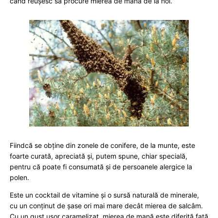
când reușesc să procure mierea de mană de la noi.
Fiindcă se obține din zonele de conifere, de la munte, este
foarte curată, apreciată și, putem spune, chiar specială,
pentru că poate fi consumată și de persoanele alergice la
polen.
Este un cocktail de vitamine și o sursă naturală de minerale,
cu un conținut de șase ori mai mare decât mierea de salcâm.
Cu un gust ușor caramelizat, mierea de mană este diferită față