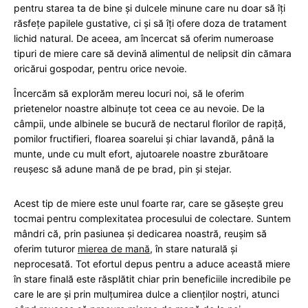
pentru starea ta de bine și dulcele minune care nu doar să îți
răsfețe papilele gustative, ci și să îți ofere doza de tratament
lichid natural. De aceea, am încercat să oferim numeroase
tipuri de miere care să devină alimentul de nelipsit din cămara
oricărui gospodar, pentru orice nevoie.
Încercăm să explorăm mereu locuri noi, să le oferim
prietenelor noastre albinuțe tot ceea ce au nevoie. De la
câmpii, unde albinele se bucură de nectarul florilor de rapiță,
pomilor fructifieri, floarea soarelui și chiar lavandă, până la
munte, unde cu mult efort, ajutoarele noastre zburătoare
reușesc să adune mană de pe brad, pin și stejar.
Acest tip de miere este unul foarte rar, care se găsește greu
tocmai pentru complexitatea procesului de colectare. Suntem
mândri că, prin pasiunea și dedicarea noastră, reușim să
oferim tuturor
mierea de mană
, în stare naturală și
neprocesată. Tot efortul depus pentru a aduce această miere
în stare finală este răsplătit chiar prin beneficiile incredibile pe
care le are și prin mulțumirea dulce a clienților noștri, atunci