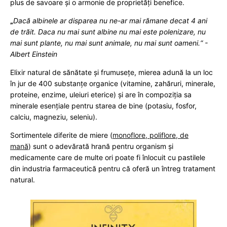
plus de savoare și o armonie de proprietăți benefice.
„
Dacă albinele ar disparea nu ne-ar mai rămane decat 4 ani
de trăit. Daca nu mai sunt albine nu mai este polenizare, nu
mai sunt plante, nu mai sunt animale, nu mai sunt oameni.“ -
Albert Einstein
Elixir natural de sănătate și frumusețe, mierea adună la un loc
în jur de 400 substanțe organice (vitamine, zahăruri, minerale,
proteine, enzime, uleiuri eterice) și are în compoziția sa
minerale esențiale pentru starea de bine (potasiu, fosfor,
calciu, magneziu, seleniu).
Sortimentele diferite de miere (
monoflore, poliflore, de
mană
) sunt o adevărată hrană pentru organism și
medicamente care de multe ori poate fi înlocuit cu pastilele
din industria farmaceutică pentru că oferă un întreg tratament
natural.