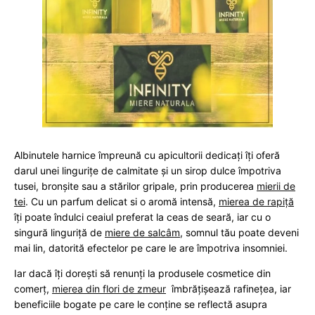
Albinutele harnice împreună cu apicultorii dedicați îți oferă
darul unei lingurițe de calmitate și un sirop dulce împotriva
tusei, bronșite sau a stărilor gripale, prin producerea
mierii de
tei
. Cu un parfum delicat si o aromă intensă,
mierea de rapiță
îți poate îndulci ceaiul preferat la ceas de seară, iar cu o
singură linguriță de
miere de salcâm
, somnul tău poate deveni
mai lin, datorită efectelor pe care le are împotriva insomniei.
Iar dacă îți dorești să renunți la produsele cosmetice din
comerț,
mierea din flori de zmeur
îmbrățișează rafinețea, iar
beneficiile bogate pe care le conține se reflectă asupra