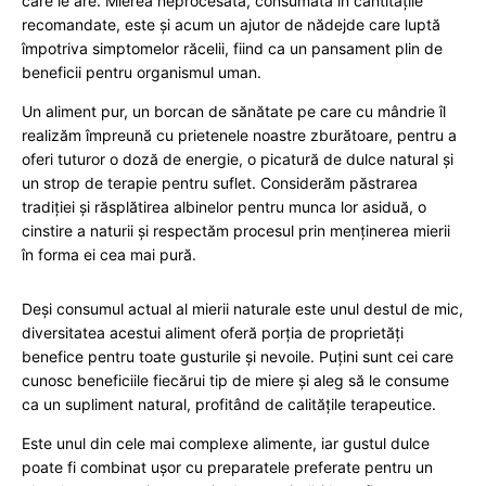
care le are. Mierea neprocesată, consumată în cantitățile
recomandate, este și acum un ajutor de nădejde care luptă
împotriva simptomelor răcelii, fiind ca un pansament plin de
beneficii pentru organismul uman.
Un aliment pur, un borcan de sănătate pe care cu mândrie îl
realizăm împreună cu prietenele noastre zburătoare, pentru a
oferi tuturor o doză de energie, o picatură de dulce natural și
un strop de terapie pentru suflet. Considerăm păstrarea
tradiției și răsplătirea albinelor pentru munca lor asiduă, o
cinstire a naturii și respectăm procesul prin menținerea mierii
în forma ei cea mai pură.
Deși consumul actual al mierii naturale este unul destul de mic,
diversitatea acestui aliment oferă porția de proprietăți
benefice pentru toate gusturile și nevoile. Puțini sunt cei care
cunosc beneficiile fiecărui tip de miere și aleg să le consume
ca un supliment natural, profitând de calitățile terapeutice.
Este unul din cele mai complexe alimente, iar gustul dulce
poate fi combinat ușor cu preparatele preferate pentru un