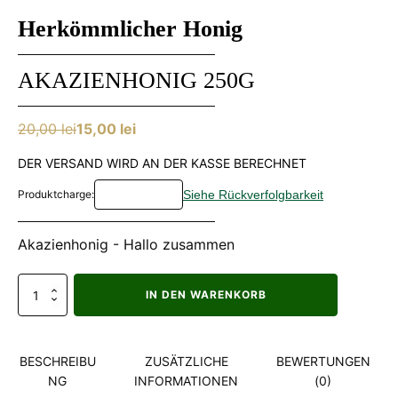
Herkömmlicher Honig
AKAZIENHONIG 250G
20,00
lei
15,00
lei
Ursprünglicher
Aktueller
Preis
Preis
DER VERSAND WIRD AN DER KASSE BERECHNET
war:
ist:
Produktcharge:
20,00 lei
15,00 lei.
Akazienhonig - Hallo zusammen
Miere
IN DEN WARENKORB
de
salcam
250g
Menge
BESCHREIBU
ZUSÄTZLICHE
BEWERTUNGEN
NG
INFORMATIONEN
(0)