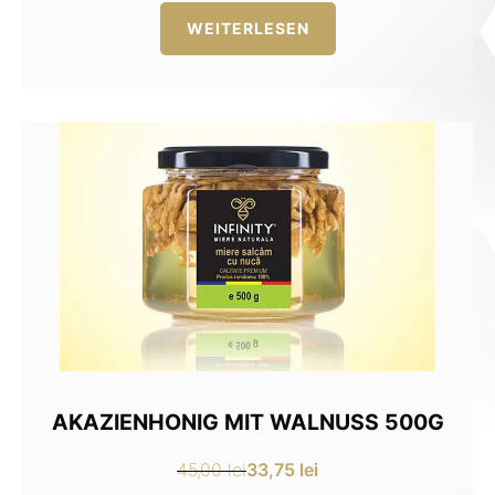
20,00 lei
15,00 lei.
WEITERLESEN
AKAZIENHONIG MIT WALNUSS 500G
33,75
lei
45,00
lei
Ursprünglicher
Aktueller