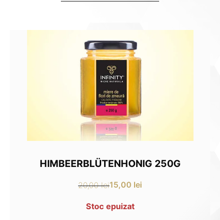
HIMBEERBLÜTENHONIG 250G
15,00
lei
20,00
lei
Ursprünglicher
Aktueller
Preis
Preis
Stoc epuizat
war:
ist: