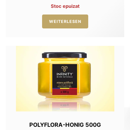
Preis
Preis
Stoc epuizat
war:
ist:
45,00 lei
33,75 lei.
WEITERLESEN
POLYFLORA-HONIG 500G