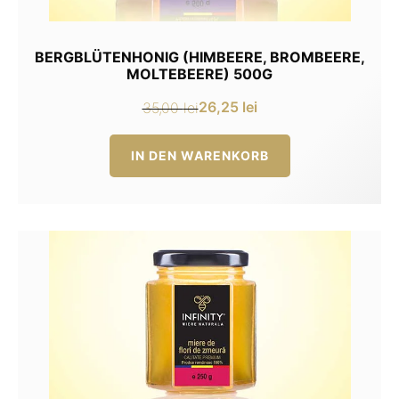
BERGBLÜTENHONIG (HIMBEERE, BROMBEERE,
MOLTEBEERE) 500G
26,25
lei
35,00
lei
Ursprünglicher
Aktueller
Preis
Preis
IN DEN WARENKORB
war:
ist:
35,00 lei
26,25 lei.