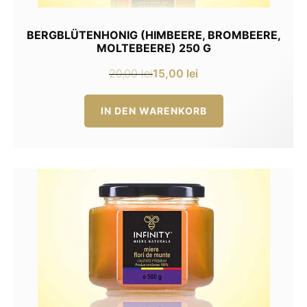
BERGBLÜTENHONIG (HIMBEERE, BROMBEERE,
MOLTEBEERE) 250 G
15,00
lei
20,00
lei
Ursprünglicher
Aktueller
Preis
Preis
IN DEN WARENKORB
war:
ist:
20,00 lei
15,00 lei.