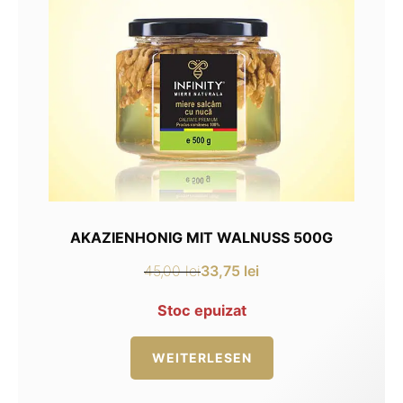
AKAZIENHONIG MIT WALNUSS 500G
33,75
lei
45,00
lei
Ursprünglicher
Aktueller
Preis
Preis
Stoc epuizat
war:
ist:
45,00 lei
33,75 lei.
WEITERLESEN