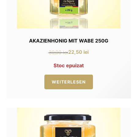
AKAZIENHONIG MIT WABE 250G
22,50
lei
30,00
lei
Ursprünglicher
Aktueller
Preis
Preis
Stoc epuizat
war:
ist:
30,00 lei
22,50 lei.
WEITERLESEN