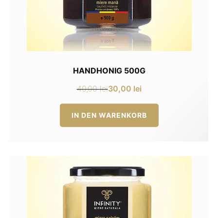
HANDHONIG 500G
30,00
lei
40,00
lei
Ursprünglicher
Aktueller
Preis
Preis
IN DEN WARENKORB
war:
ist:
40,00 lei
30,00 lei.