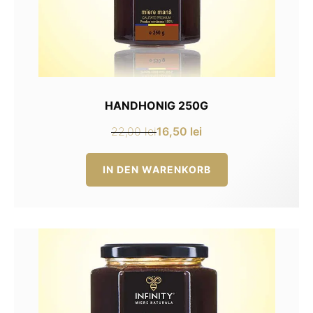
HANDHONIG 250G
16,50
lei
22,00
lei
Ursprünglicher
Aktueller
Preis
Preis
IN DEN WARENKORB
war:
ist:
22,00 lei
16,50 lei.