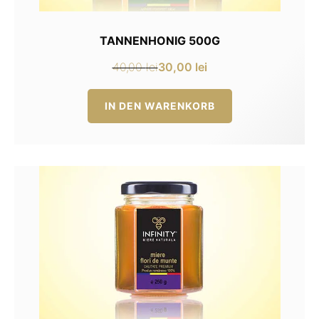
TANNENHONIG 500G
30,00
lei
40,00
lei
Ursprünglicher
Aktueller
Preis
Preis
IN DEN WARENKORB
war:
ist:
40,00 lei
30,00 lei.