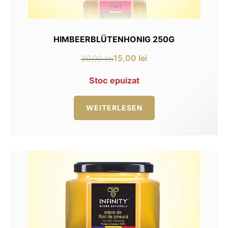
HIMBEERBLÜTENHONIG 250G
15,00
lei
20,00
lei
Ursprünglicher
Aktueller
Preis
Preis
Stoc epuizat
war:
ist:
20,00 lei
15,00 lei.
WEITERLESEN