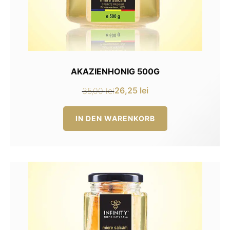
AKAZIENHONIG 500G
26,25
lei
35,00
lei
Ursprünglicher
Aktueller
Preis
Preis
IN DEN WARENKORB
war:
ist:
35,00 lei
26,25 lei.