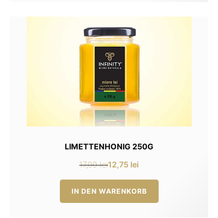
LIMETTENHONIG 250G
12,75
lei
17,00
lei
Ursprünglicher
Aktueller
Preis
Preis
IN DEN WARENKORB
war:
ist:
17,00 lei
12,75 lei.