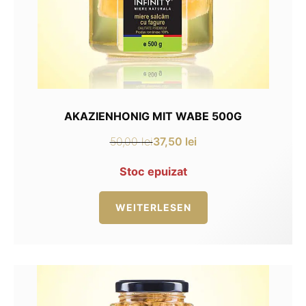
AKAZIENHONIG MIT WABE 500G
37,50
lei
50,00
lei
Ursprünglicher
Aktueller
Preis
Preis
Stoc epuizat
war:
ist:
50,00 lei
37,50 lei.
WEITERLESEN