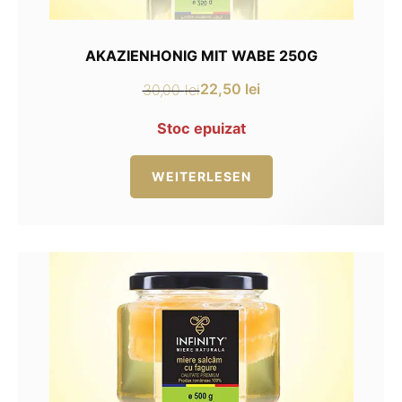
AKAZIENHONIG MIT WABE 250G
22,50
lei
30,00
lei
Ursprünglicher
Aktueller
Preis
Preis
Stoc epuizat
war:
ist:
30,00 lei
22,50 lei.
WEITERLESEN