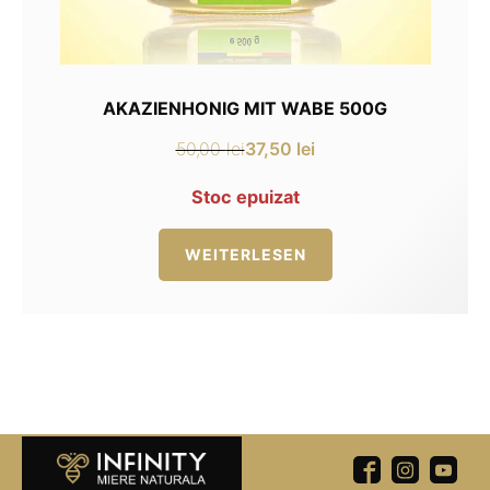
AKAZIENHONIG MIT WABE 500G
37,50
lei
50,00
lei
Ursprünglicher
Aktueller
Preis
Preis
Stoc epuizat
war:
ist:
50,00 lei
37,50 lei.
WEITERLESEN