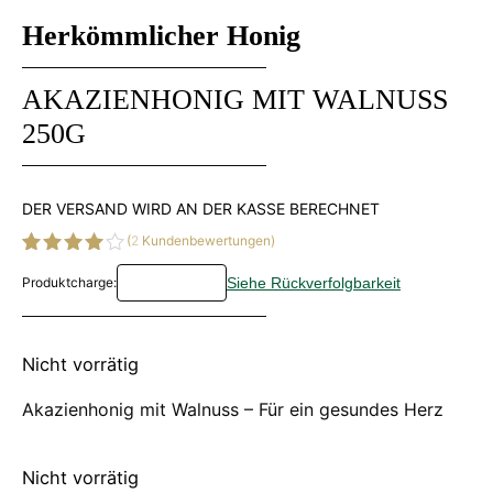
Herkömmlicher Honig
AKAZIENHONIG MIT WALNUSS
250G
DER VERSAND WIRD AN DER KASSE BERECHNET
(
2
Kundenbewertungen)
Bewertet
2
Produktcharge:
mit
4.00
von 5,
basierend
auf
Kundenbewertungen
Nicht vorrätig
Akazienhonig mit Walnuss – Für ein gesundes Herz
Nicht vorrätig