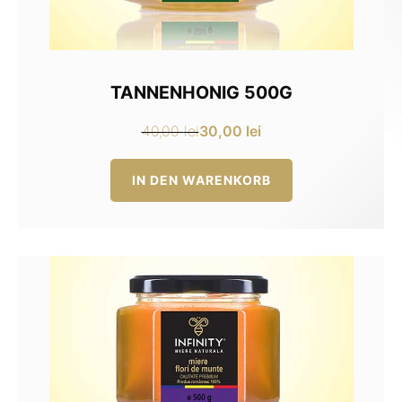
TANNENHONIG 500G
30,00
lei
40,00
lei
Ursprünglicher
Aktueller
Preis
Preis
IN DEN WARENKORB
war:
ist:
40,00 lei
30,00 lei.