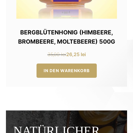
BERGBLÜTENHONIG (HIMBEERE,
BROMBEERE, MOLTEBEERE) 500G
26,25
lei
35,00
lei
Ursprünglicher
Aktueller
Preis
Preis
IN DEN WARENKORB
war:
ist:
35,00 lei
26,25 lei.
NATÜRLICHER