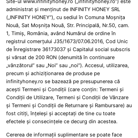
Site-ul www.infinityhoney.ro („infinityhoney.ro”) este
administrat și menținut de INFINITY HONEY SRL
(„INFINITY HONEY”), cu sediul în Comuna Moșnița
Nouă, Sat Moșnița Nouă, Str. Principală, Nr.50, cam.
1, Timiș, România, având Numărul de ordine în
registrul comerțului J35/1673/07.06.2016, Cod Unic
de Înregistrare 36173037 și Capitalul social subscris
și vărsat de 200 RON (denumită în continuare
„vânzătorul” sau „Noi” sau „noi”). Accesul, utilizarea,
precum și achiziționarea de produse pe
infinityhoney.ro se bazează pe presupunerea că
acești Termeni și Condiții (care conțin: Termeni și
Condiții de Utilizare, Termeni și Condiții de Vânzare
și Termeni și Condiții de Returnare și Rambursare) au
fost citiți, înțeleși și acceptați de tine cu toate
efectele și consecințele ce decurg din acestea.
Cererea de informații suplimentare se poate face