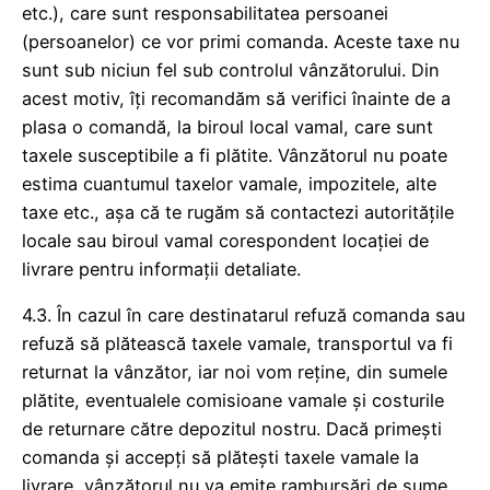
etc.), care sunt responsabilitatea persoanei
(persoanelor) ce vor primi comanda. Aceste taxe nu
sunt sub niciun fel sub controlul vânzătorului. Din
acest motiv, îți recomandăm să verifici înainte de a
plasa o comandă, la biroul local vamal, care sunt
taxele susceptibile a fi plătite. Vânzătorul nu poate
estima cuantumul taxelor vamale, impozitele, alte
taxe etc., așa că te rugăm să contactezi autoritățile
locale sau biroul vamal corespondent locației de
livrare pentru informații detaliate.
4.3. În cazul în care destinatarul refuză comanda sau
refuză să plătească taxele vamale, transportul va fi
returnat la vânzător, iar noi vom reține, din sumele
plătite, eventualele comisioane vamale și costurile
de returnare către depozitul nostru. Dacă primești
comanda și accepți să plătești taxele vamale la
livrare, vânzătorul nu va emite rambursări de sume