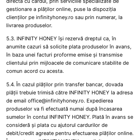
directă cu cardul, prin serviciile specializate de
gestionare a plăților online, puse la dispoziția
clienților pe infinityhoney.ro sau prin numerar, la
livrarea produselor.
5.3. INFINITY HONEY își rezervă dreptul ca, în
anumite cazuri să solicite plata produselor în avans,
în baza unei facturi proforme emise și transmise
clientului prin mijloacele de comunicare stabilite de
comun acord cu acesta.
5.4. În cazul plăților prin transfer bancar, dovada
plății trebuie trimisă către INFINITY HONEY la adresa
de email office@infinityhoney.ro. Expedierea
produselor va fi efectuată numai după încasarea
sumelor în contul INFINITY HONEY. Plată în avans se
consideră și plata cu ajutorul cardurilor de
debit/credit agreate pentru efectuarea plăților online.